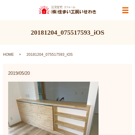
メ
20181204_075517593_iOS
HOME
20181204_075517593_iOS
2019/05/20