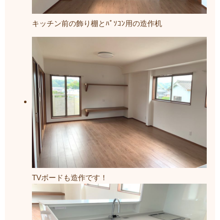
キッチン前の飾り棚とﾊﾟｿｺﾝ用の造作机
TVボードも造作です！