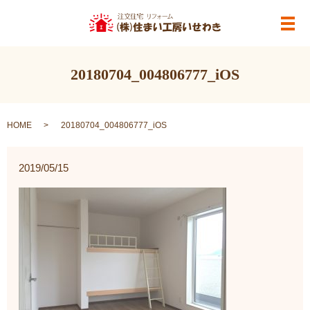
メ
20180704_004806777_iOS
HOME
20180704_004806777_iOS
2019/05/15