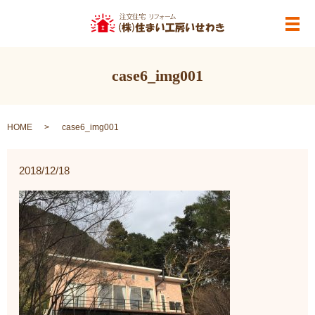
メ
case6_img001
HOME
case6_img001
2018/12/18