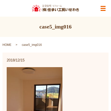
メ
case5_img016
HOME
case5_img016
2018/12/15