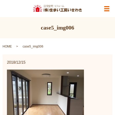
メ
case5_img006
HOME
case5_img006
2018/12/15