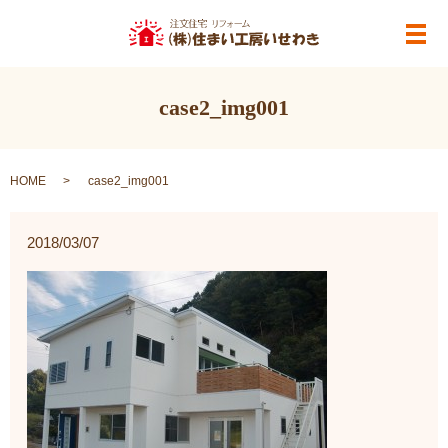
メ
case2_img001
HOME
case2_img001
2018/03/07