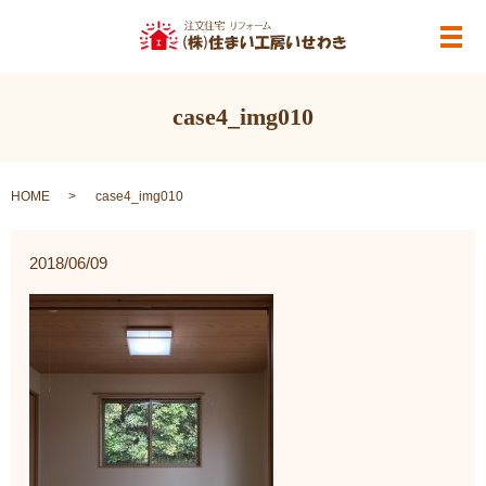
メ
case4_img010
HOME
case4_img010
2018/06/09