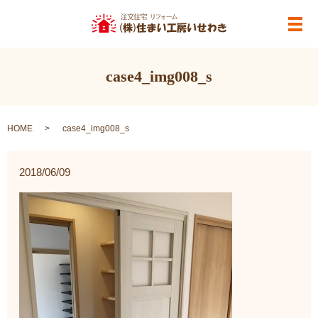
メ
case4_img008_s
HOME
case4_img008_s
2018/06/09