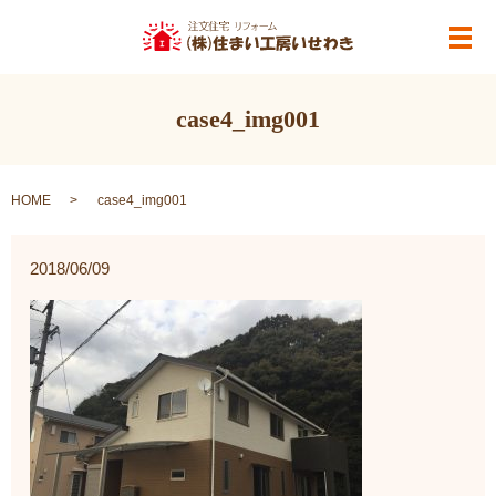
メ
case4_img001
HOME
case4_img001
2018/06/09