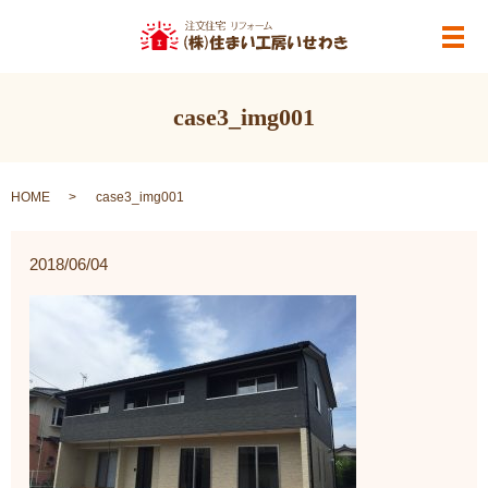
メ
case3_img001
HOME
case3_img001
2018/06/04