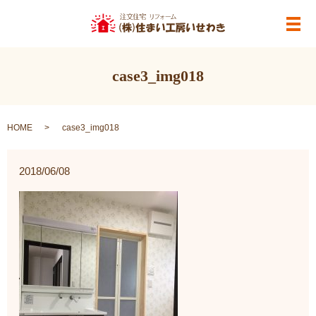
メ
case3_img018
HOME
case3_img018
2018/06/08