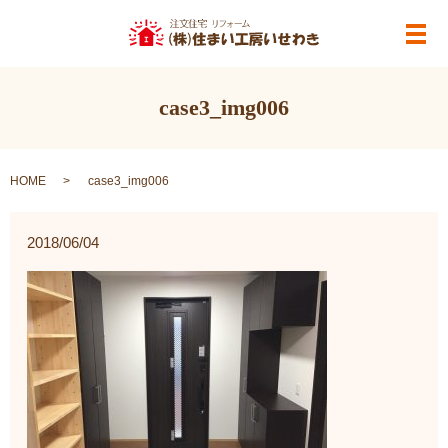
メ
case3_img006
HOME
case3_img006
2018/06/04