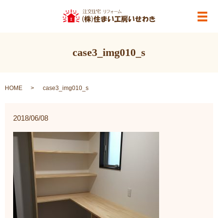
メ
case3_img010_s
HOME
case3_img010_s
2018/06/08