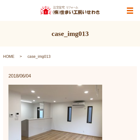
メ
case_img013
HOME
case_img013
2018/06/04